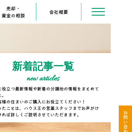
売却・
会社概要
資金の相談
新着記事一覧
new articles
に役立つ最新情報や新着の分譲地の情報をまとめて
た。
客様の住まいのご購入にお役立てください！
ったことは、ハウス王の営業スタッフまでお声がけ
お
ければ詳しくご説明させていただきます。
問
い
合
わ