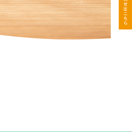
せ
は
こ
ち
ら