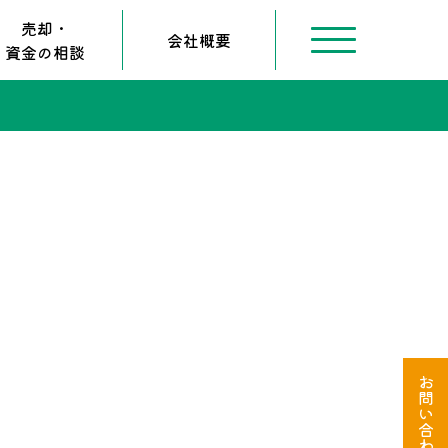
売却・
会社概要
資金の相談
お
問
い
合
わ