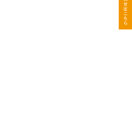
せ
は
こ
ち
ら