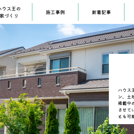
ハウス王の
施工事例
新着記事
家づくり
ハウス
ン、土
掲載中
させて
とも可