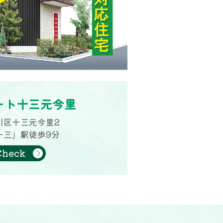
ート十三元今里
川区十三元今里2
十三」駅徒歩9分
Check