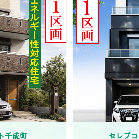
ト千成町
セレブコ