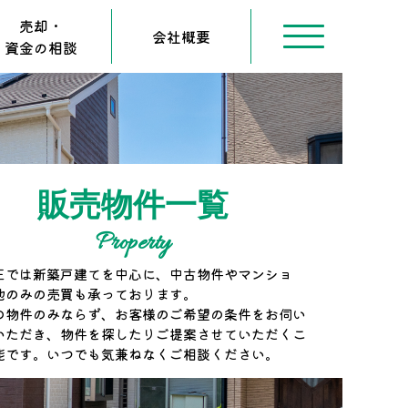
売却・
会社概要
資金の相談
販売物件一覧
Property
王では新築戸建てを中心に、中古物件やマンショ
地のみの売買も承っております。
の物件のみならず、お客様のご希望の条件をお伺い
いただき、物件を探したりご提案させていただくこ
能です。いつでも気兼ねなくご相談ください。