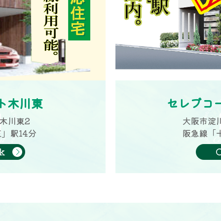
ト木川東
セレブコ
木川東2
大阪市淀
」駅14分
阪急線「
k