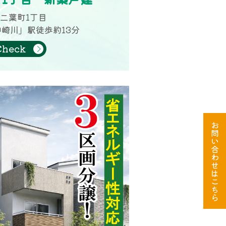
二葉町1丁目
崎川」駅徒歩約13分
Check
お
問
い
合
わ
せ
は
こ
ち
ら