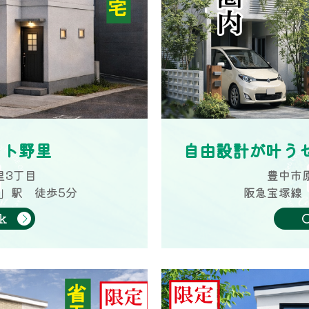
ート野里
自由設計が叶う
里3丁目
豊中市
」駅 徒歩5分
阪急宝塚線
k