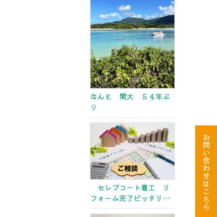
なんと 関大 ５４年ぶ
り
お
問
い
合
わ
せ
は
セレブコート着工 リ
こ
フォーム完了ピッタリサ
ち
ら
イズ 高校野球大阪大