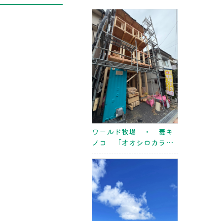
ワールド牧場 ・ 毒キ
ノコ 「オオシロカラカ
サタケ」 ・ 豊中市二
葉町 上棟