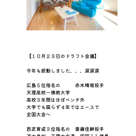
【１０月２３日のドラフト会議】
今年も感動しました、、、涙涙涙
広島５位指名の 赤木晴哉投手
天理高校ー佛教大学
高校３年間はほぼベンチ外
大学でも腐らず４年ではエースで
全国大会へ
西武育成３位指名の 斎藤佳紳投手