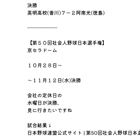
決勝
英明高校(香川)７ー２阿南光(徳島)
――――――
【第５０回社会人野球日本選手権】
京セラドーム
１０月２８日～
～１１月１２日(水)決勝
会社の定休日の
水曜日が決勝、
見に行きたいですね
試合結果↓
日本野球連盟公式サイト | 第50回社会人野球日本