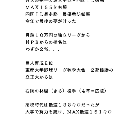
近大泉州―天理大中退－四国ＩＬ徳島
ＭＡＸ１５５ｋ右腕
四国ＩＬ最多勝 最優秀防御率
今年で最後の夢が叶った
月給１０万円の独立リーグから
ＮＰＢからの指名は
わずか２％、、、
巨人育成２位
東都大学野球リーグ秋季大会 ２部優勝の
立正大からは
右腕の林燦（きら）投手（４年＝広陵）
高校時代は最速１３３キロだったが
大学で努力を続け、MAX最速１５１キロ