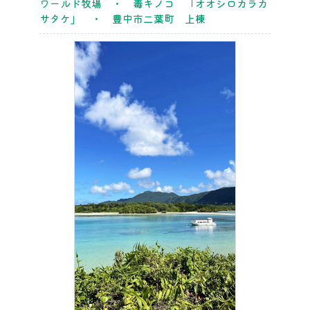
ワールド牧場 ・ 毒キノコ 「オオシロカラカ
サタケ」 ・ 豊中市二葉町 上棟