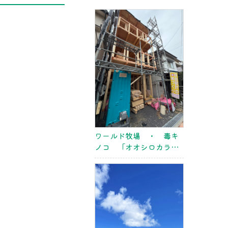
ワールド牧場 ・ 毒キ
ノコ 「オオシロカラカ
サタケ」 ・ 豊中市二
葉町 上棟