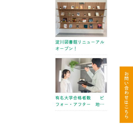
会・近畿大会 関大
淀川図書館リニューアル
オープン！
お
問
い
合
わ
せ
有名大学合格者数 ビ
は
フォー・アフター 地方
こ
大会
ち
ら